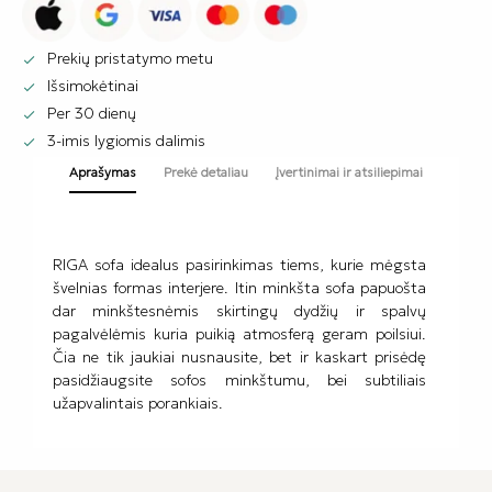
Prekių pristatymo metu

Išsimokėtinai

Per 30 dienų

3-imis lygiomis dalimis

Aprašymas
Prekė detaliau
Įvertinimai ir atsiliepimai
RIGA sofa idealus pasirinkimas tiems, kurie mėgsta
švelnias formas interjere. Itin minkšta sofa papuošta
dar minkštesnėmis skirtingų dydžių ir spalvų
pagalvėlėmis kuria puikią atmosferą geram poilsiui.
Čia ne tik jaukiai nusnausite, bet ir kaskart prisėdę
pasidžiaugsite sofos minkštumu, bei subtiliais
užapvalintais porankiais.