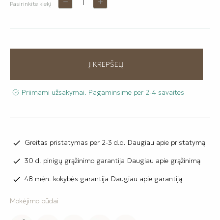
Pasirinkite kiekį
Į KREPŠELĮ
Priimami užsakymai. Pagaminsime per 2-4 savaites
Greitas pristatymas per 2-3 d.d.
Daugiau apie pristatymą

30 d. pinigų grąžinimo garantija
Daugiau apie grąžinimą

48 mėn. kokybės garantija
Daugiau apie garantiją

Mokėjimo būdai